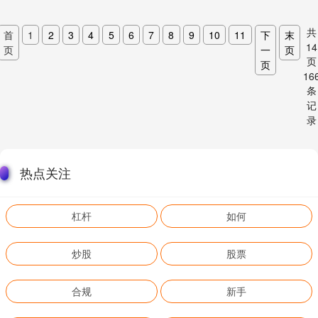
共
首
1
2
3
4
5
6
7
8
9
10
11
下
末
14
页
一
页
页
页
16
条
记
录
热点关注
杠杆
如何
炒股
股票
合规
新手