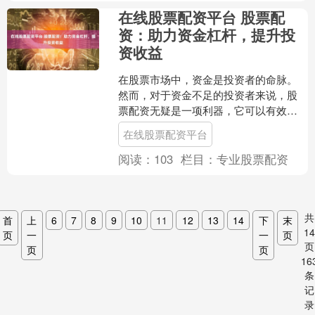
在线股票配资平台 股票配
资：助力资金杠杆，提升投
资收益
在股票市场中，资金是投资者的命脉。
然而，对于资金不足的投资者来说，股
票配资无疑是一项利器，它可以有效地
放大资金杠杆，提升投资收益。 1. 自有
在线股票配资平台
资金配资：投资者使....
阅读：
103
栏目：
专业股票配资
共
首
上
6
7
8
9
10
11
12
13
14
下
末
1
页
一
一
页
页
页
页
16
条
记
录