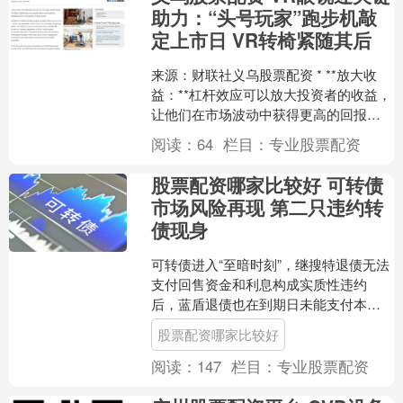
助力：“头号玩家”跑步机敲
定上市日 VR转椅紧随其后
来源：财联社义乌股票配资 * **放大收
益：**杠杆效应可以放大投资者的收益，
让他们在市场波动中获得更高的回报。
对于强调“沉浸式体验”的虚拟现实设备而
阅读：
64
栏目：
专业股票配资
言，一直....
股票配资哪家比较好 可转债
市场风险再现 第二只违约转
债现身
可转债进入“至暗时刻”，继搜特退债无法
支付回售资金和利息构成实质性违约
后，蓝盾退债也在到期日未能支付本
息，成为转债史上第二只违约的转债。8
股票配资哪家比较好
月14日，蓝盾退债公告....
阅读：
147
栏目：
专业股票配资