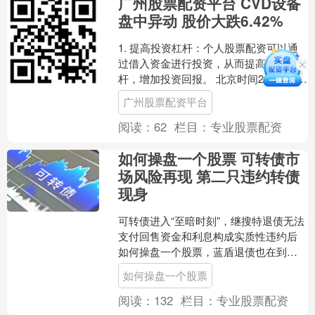
广州股票配资平台 CVD设备
盘中异动 股价大跌6.42%
1. 提高投资杠杆：个人股票配资可以通
过借入资金进行投资，从而提高投资杠
杆，增加投资回报。 北京时间2024年08
月15日01时08分，CVD设备（CVV.us....
广州股票配资平台
阅读：
62
栏目：
专业股票配资
如何操盘一个股票 可转债市
场风险再现 第二只违约转债
现身
可转债进入“至暗时刻”，继搜特退债无法
支付回售资金和利息构成实质性违约后
如何操盘一个股票，蓝盾退债也在到期
日未能支付本息，成为转债史上第二只
如何操盘一个股票
违约的转债。8月14....
阅读：
132
栏目：
专业股票配资