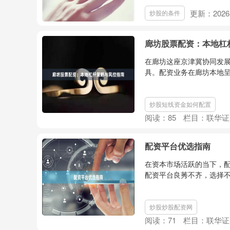
更新：2026-
炒股的条件
廊坊股票配资：本地杠
在廊坊这座京津冀协同发
具。配资业务在廊坊本地呈
炒股短线资金如何配置
阅读：
85
栏目：
联华证
配资平台优选指南
在资本市场活跃的当下，
配资平台良莠不齐，选择不
炒股炒股配资网
阅读：
71
栏目：
联华证