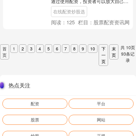
通过使用配资，投资者可以放大自己的
收益在线配资炒股选，同时也可以放大
在线配资炒股选
风险。 配资炒股平台的优....
阅读：
125
栏目：
股票配资资讯网
共
10
页
首
1
2
3
4
5
6
7
8
9
10
下
末
93
条记
页
一
页
录
页
热点关注
配资
平台
股票
网站
炒股
正规