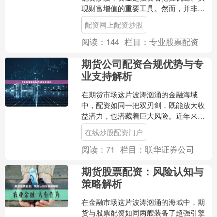
现财富增值的重要工具。然而，并非所
有投资者都拥有充足的闲置资金，这
配资网上配资炒股
时，“配资”作为一种融资方....
阅读：
144
栏目：
专业股票配资
期货公司配资合规优势与专
业支持解析
在期货市场这片波涛汹涌的金融海域
中，配资如同一把双刃剑，既能放大收
益潜力，也潜藏着巨大风险。近年来，
随着监管框架的不断完善，期货公司提
在线炒股配资门户
供的合规配资服务逐渐崭露头....
阅读：
71
栏目：
联华证券公司
期货股票配资：风险认知与
策略解析
在金融市场这片波涛汹涌的海域中，期
货与股票配资如同两艘装备了超强引擎