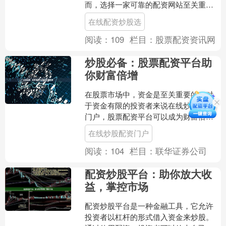
而，选择一家可靠的配资网站至关重
要。以下精选的炒股配资网站值得您的
在线配资炒股选
考虑： **约选配资** 约....
阅读：
109
栏目：
股票配资资讯网
炒股必备：股票配资平台助
你财富倍增
在股票市场中，资金是至关重要的。对
于资金有限的投资者来说在线炒股配资
门户，股票配资平台可以成为财富倍增
的利器。 股票配资平台是一种金融服
在线炒股配资门户
务，为投资者提供杠杆资金....
阅读：
104
栏目：
联华证券公司
配资炒股平台：助你放大收
益，掌控市场
配资炒股平台是一种金融工具，它允许
投资者以杠杆的形式借入资金来炒股。