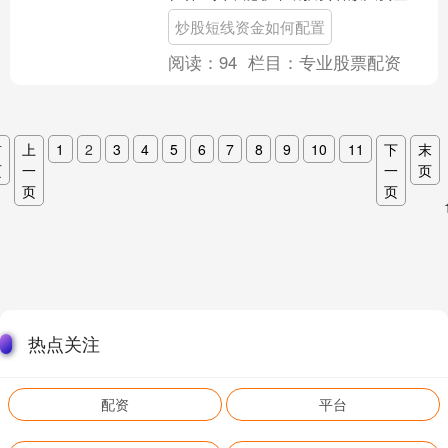
模，提高资金使用效率。然而，面对市
炒股短线资金如何配置
场上众多的配资平台，如何....
阅读：
94
栏目：
专业股票配资
首
上
1
2
3
4
5
6
7
8
9
10
11
下
末
页
一
一
页
页
页
热点关注
配资
平台