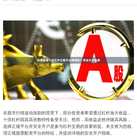
在股市行情波动加剧的背景下，部分投资者希望通过杠杆放大收益，
十倍杠杆因其高倍数特性备受关注。然而，高收益必然伴随高风险，
选择正规平台并安全开户是参与杠杆交易的首要前提。本文将为您梳
理正规股票配资平台的特征，并提供详细的安全开户指南。