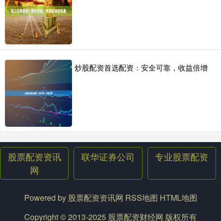
炒股配资首选配资：安全可靠，收益倍增
股票配资资讯
联华证券公司
专业股票配资
网
Powered by
股票配资资讯网
RSS地图
HTML地图
Copyright
© 2013-2025
股票配资财经网
版权所有