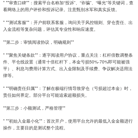
* **审查口碑**：搜索平台名称加“投诉”、“诈骗”、“曝光”等关键词，查
看网络上的用户评价和投诉记录。注意甄别水军和真实反馈。
* **测试客服**：开户前联系客服，询问关于风控细则、穿仓责任、出
入金流程等复杂问题，评估其专业性和响应速度。
**第二步：审慎阅读协议，明确规则**
* **聚焦关键条款**：逐字阅读用户协议，重点关注：杠杆倍数调整条
件、平仓线设置（通常十倍杠杆下，本金亏损50%-70%即可能被强
平）、利息与费用计算方式、出入金限制及手续费、争议解决适用法
律等。
* **明确责任归属**：了解在极端行情导致穿仓（亏损超过本金）时，
责任如何界定。部分平台可能追索超额损失。
**第三步：小额测试，严格管理**
* **初始入金最小化**：首次开户，使用平台允许的最低入金金额进行
操作，主要目的是测试整个流程。