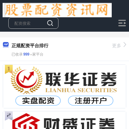
正规配资平台排行
更多
已收录
999
+家平台