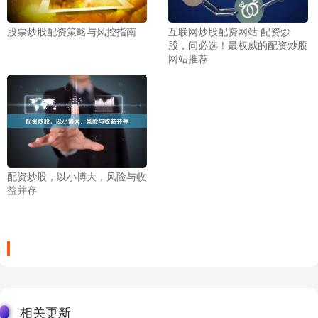
股票炒股配资策略与风控指南
互联网炒股配资网站 配资炒
股，问必选！最权威的配资炒股
网站推荐
配资炒股，以小博大，风险与收
益并存
相关更新