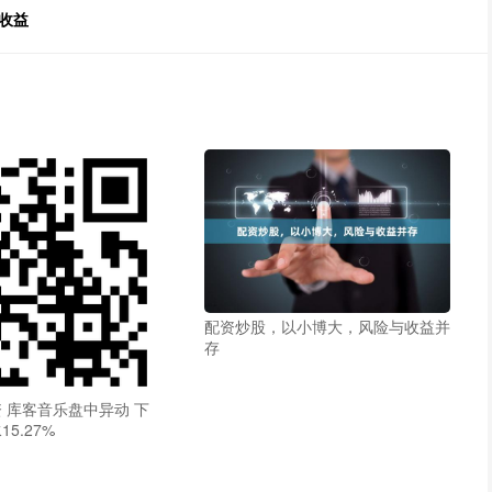
收益
配资炒股，以小博大，风险与收益并
存
 库客音乐盘中异动 下
5.27%